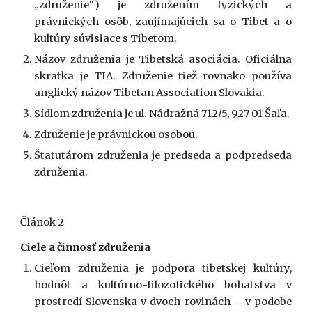
„združenie“) je združením fyzických a
právnických osôb, zaujímajúcich sa o Tibet a o
kultúry súvisiace s Tibetom.
Názov združenia je Tibetská asociácia. Oficiálna
skratka je TIA. Združenie tiež rovnako používa
anglický názov Tibetan Association Slovakia.
Sídlom združenia je ul. Nádražná 712/5, 927 01 Šaľa.
Združenie je právnickou osobou.
Štatutárom združenia je predseda a podpredseda
združenia.
Článok 2
Ciele a činnosť združenia
Cieľom združenia je podpora tibetskej kultúry,
hodnôt a kultúrno-filozofického bohatstva v
prostredí Slovenska v dvoch rovinách – v podobe