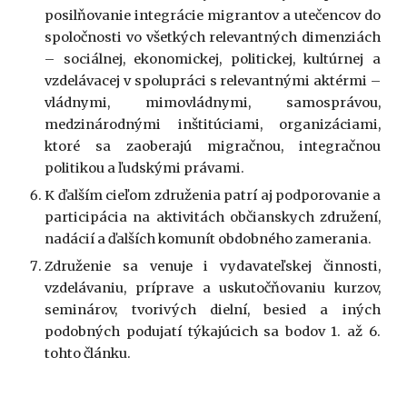
posilňovanie integrácie migrantov a utečencov do
spoločnosti vo všetkých relevantných dimenziách
– sociálnej, ekonomickej, politickej, kultúrnej a
vzdelávacej v spolupráci s relevantnými aktérmi –
vládnymi, mimovládnymi, samosprávou,
medzinárodnými inštitúciami, organizáciami,
ktoré sa zaoberajú migračnou, integračnou
politikou a ľudskými právami.
K ďalším cieľom združenia patrí aj podporovanie a
participácia na aktivitách občianskych združení,
nadácií a ďalších komunít obdobného zamerania.
Združenie sa venuje i vydavateľskej činnosti,
vzdelávaniu, príprave a uskutočňovaniu kurzov,
seminárov, tvorivých dielní, besied a iných
podobných podujatí týkajúcich sa bodov 1. až 6.
tohto článku.