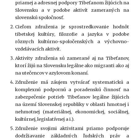
priamej a adresnej podpory Tibeťanom žijúcich na
Slovensku a v podobe aktivít zameraných na
slovenskú spoločnosť.
Cieľom združenia je sprostredkovanie hodnôt
tibetskej kultúry, filozofie a jazyka v podobe
rôznych kultúrno-spoločenských a výchovno-
vzdelávacích aktivít.
Aktivity združenia sú zamerané aj na Tibeťanov,
ktorí žijú na Slovensku legálne ako migranti ako aj
na utečencov v azylovom konaní.
Združenie má záujem vytvárať systematickú a
komplexnú podpornú a poradenskú činnosť na
zabezpečenie potrieb Tibeťanov legálne žijúcich
na území Slovenskej republiky v oblasti hmotnej i
nehmotnej (materiálnej, ekonomickej, sociálnej,
kultúrnej, legislatívnej a i.).
Združenie svojimi aktivitami priamo podporuje
dodržiavanie základných ľudských práv a