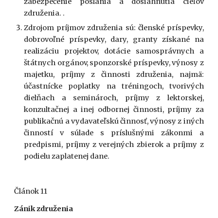
zabezpečenie poslania a dosiahnutia cieľov
združenia. .
Zdrojom príjmov združenia sú: členské príspevky,
dobrovoľné príspevky, dary, granty získané na
realizáciu projektov, dotácie samosprávnych a
štátnych orgánov, sponzorské príspevky, výnosy z
majetku, príjmy z činnosti združenia, najmä:
účastnícke poplatky na tréningoch, tvorivých
dielňach a seminároch, príjmy z lektorskej,
konzultačnej a inej odbornej činnosti, príjmy za
publikačnú a vydavateľskú činnosť, výnosy z iných
činností v súlade s príslušnými zákonmi a
predpismi, príjmy z verejných zbierok a príjmy z
podielu zaplatenej dane.
Článok 11
Zánik združenia