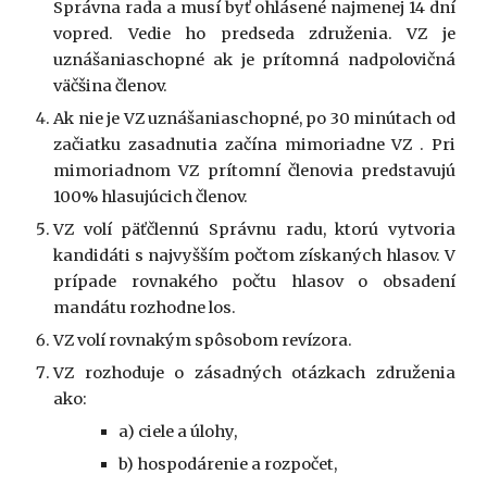
Správna rada a musí byť ohlásené najmenej 14 dní
vopred. Vedie ho predseda združenia. VZ je
uznášaniaschopné ak je prítomná nadpolovičná
väčšina členov.
Ak nie je VZ uznášaniaschopné, po 30 minútach od
začiatku zasadnutia začína mimoriadne VZ . Pri
mimoriadnom VZ prítomní členovia predstavujú
100% hlasujúcich členov.
VZ volí päťčlennú Správnu radu, ktorú vytvoria
kandidáti s najvyšším počtom získaných hlasov. V
prípade rovnakého počtu hlasov o obsadení
mandátu rozhodne los.
VZ volí rovnakým spôsobom revízora.
VZ rozhoduje o zásadných otázkach združenia
ako:
a) ciele a úlohy,
b) hospodárenie a rozpočet,