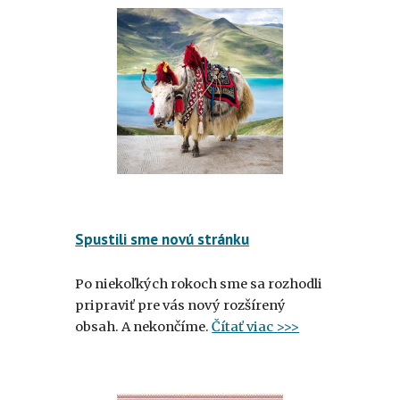
Spustili sme novú stránku
Po niekoľkých rokoch sme sa rozhodli
pripraviť pre vás nový rozšírený
obsah. A nekončíme.
Čítať viac >>>