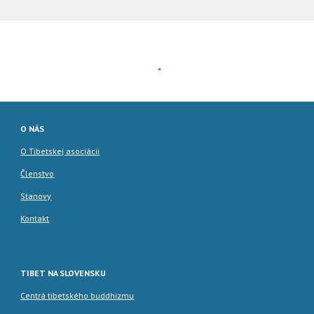
O NÁS
O Tibetskej asociácii
Členstvo
Stanovy
Kontakt
TIBET NA SLOVENSKU
Centrá tibetského buddhizmu