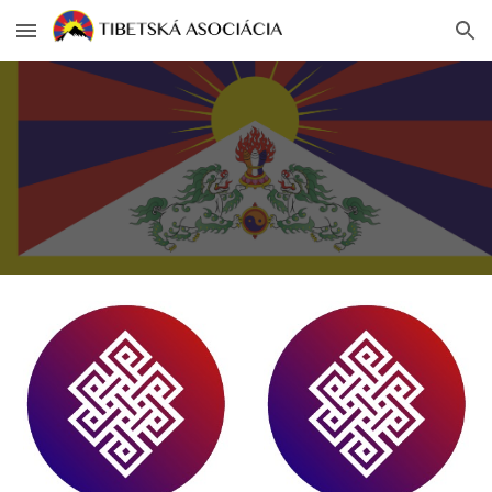
Skip to main content
Skip to navigation