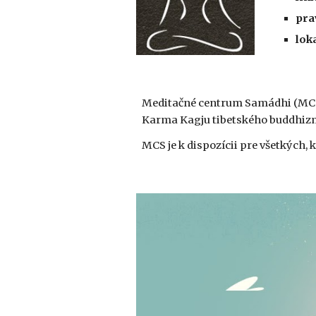
pra
loka
Meditačné centrum Samádhi (MCS)
Karma Kagju tibetského buddhiz
MCS je k dispozícii pre všetkých, 