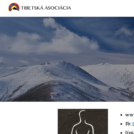
Sk
www
fb:
líni