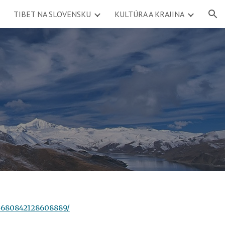
TIBET NA SLOVENSKU
KULTÚRA A KRAJINA
ion
80842128608889/