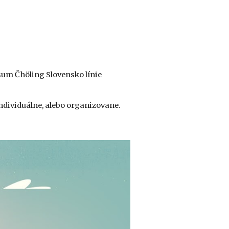
m Čhöling Slovensko línie 
 individuálne, alebo organizovane.