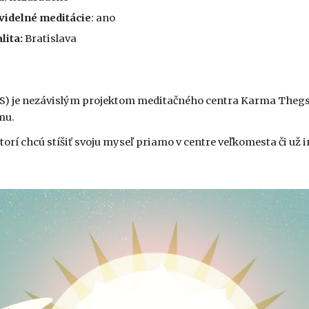
videlné meditácie
: ano
lita:
 Bratislava
 je nezávislým projektom meditačného centra Karma Thegsu
mu.
ktorí chcú stíšiť svoju myseľ priamo v centre veľkomesta či už