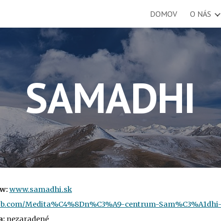
DOMOV
O NÁS
ip to main content
Skip to navigat
SAMADHI
: 
www.samadhi.sk
fb.com/Medita%C4%8Dn%C3%A9-centrum-Sam%C3%A1dhi-6
a:
 nezaradené